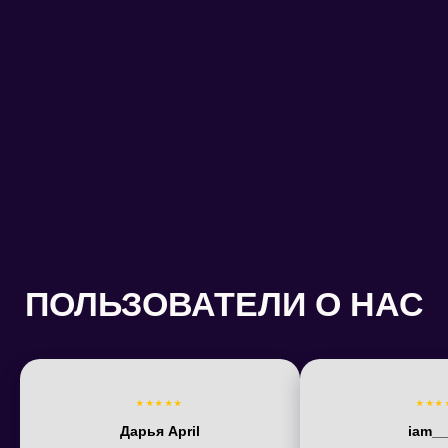
СМИ О НАС
Читать →
Читать →
★★★★★
★★★
Читать →
Читать →
Дарья April
iam__