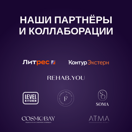
Пишем или предоставляем музыку для салонов,
коворкингов и творческих МК
Разрабатываем wellness-открытки
для ваших клиентов и гостей мероприятий
Создаём медитации под ключ
Есть идея для партнёрства
или коллаборации? Пиши Ирине:
irina@potokapp.ru
| tg
@irina_hetep