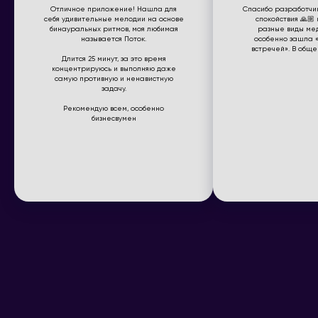
Отличное приложение! Нашла для
Спасибо разработчик
себя удивительные мелодии на основе
спокойствия 🙏🏼 
бинауральных ритмов, моя любимая
разные виды ме
называется Поток.
особенно зашла 
встречей». В общ
Длится 25 минут, за это время
Читать →
Читать →
концентрируюсь и выполняю даже
самую противную и ненавистную
задачу.
Рекомендую всем, особенно
бизнесвумен
юридическая информация
ПОТОК, 2026 ❤️