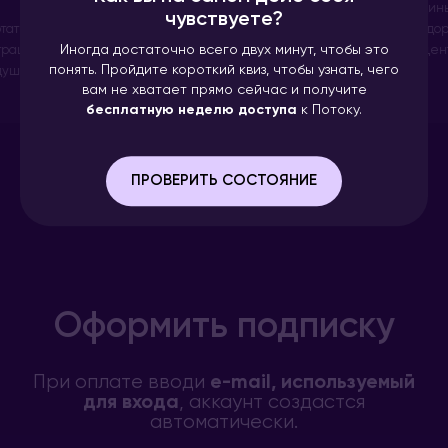
ревожности.
музыка идёт единым потоком.
к медитац
чувствуете?
месяцев
299 ₽
1 499 ₽
2 999 ₽
ложению
Не отвлекает, здорово
попробоват
Иногда достаточно всего двух минут, чтобы это
ть режим сна —
помогает сконцентрироваться.
Помогает 
Оформить
Оформить
Оформить
понять. Пройдите короткий квиз, чтобы узнать, чего
творного под
и выкинут
вам не хватает прямо сейчас и получите
бесплатную неделю доступа
к Потоку.
обрати внимание:
ПРОВЕРИТЬ СОСТОЯНИЕ
Информация о подписке находится
в профиле внутри приложения
, но не
отображается в магазинах приложений.
При оплате через сайт мы не сохраняем
данные карты, и подписка не будет
продлена автоматически.