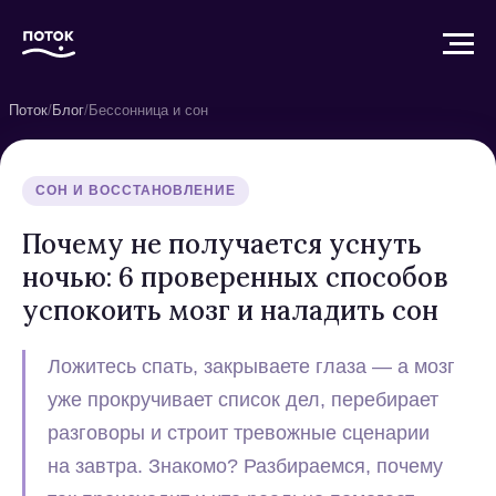
Поток
/
Блог
/
Бессонница и сон
СОН И ВОССТАНОВЛЕНИЕ
Почему не получается уснуть
ночью: 6 проверенных способов
успокоить мозг и наладить сон
Ложитесь спать, закрываете глаза — а мозг
уже прокручивает список дел, перебирает
разговоры и строит тревожные сценарии
на завтра. Знакомо? Разбираемся, почему