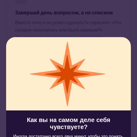
Завершай день вопросом, а не списком
Вместо «что я не успел сделать?» спросите: «Что
сегодня получилось или было важным?»
Это переключает внимание с количества
на смысл, снижает фоновую тревогу
и поддерживает удовлетворённость собой —
что напрямую влияет на мотивацию следующего
дня.
Как войти в состояние потока
Поток — это состояние полного погружения в задачу,
когда работа идёт легко и время летит незаметно. Его
Как вы на самом деле себя
нельзя вызвать усилием воли, но можно создать
чувствуете?
для него условия.
Иногда достаточно всего двух минут, чтобы это понять.