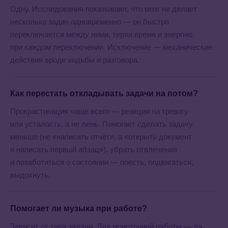
Одну. Исследования показывают, что мозг не делает
несколько задач одновременно — он быстро
юридическая информация
ПОТОК, 2026 ❤️
переключается между ними, теряя время и энергию
при каждом переключении. Исключение — механические
действия вроде ходьбы и разговора.
Как перестать откладывать задачи на потом?
Прокрастинация чаще всего — реакция на тревогу
или усталость, а не лень. Помогает сделать задачу
меньше (не «написать отчёт», а «открыть документ
и написать первый абзац»), убрать отвлечения
и позаботиться о состоянии — поесть, подвигаться,
выдохнуть.
Помогает ли музыка при работе?
Зависит от типа задачи. Для монотонной работы — да,