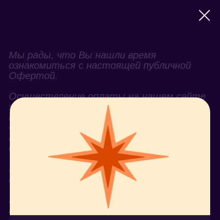
Мы рады, что Вы нашли время
ознакомиться с настоящей публичной
Офертой.
Осуществление оплаты на нашем сайте
является акцептом публичной оферты и
подтверждает, что вы полностью и
безоговорочно приняли все условия
настоящей Оферты в соответствии со
ст. 438 ГК РФ.
Примерное время чтения составит 15
минут.
Если Вы не согласны с каким-либо
пунктом Оферты, Вы вправе отказаться
от оформления покупки, и не совершать
действий, указанных в настоящей
Оферте.
ПУБЛИЧНАЯ ОФЕРТА
на заключение договора для
получения доступа к мобильному
приложению "Поток"